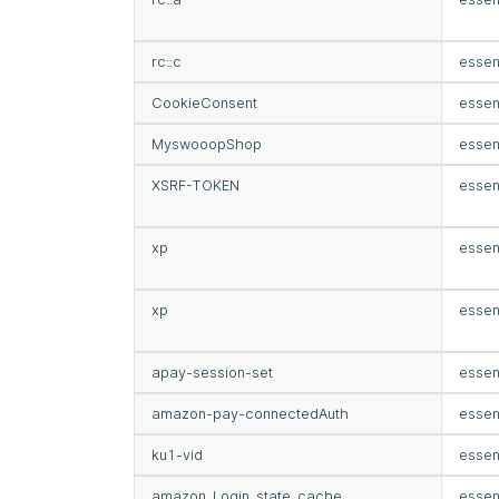
rc::c
essen
CookieConsent
essen
MyswooopShop
essen
XSRF-TOKEN
essen
xp
essen
xp
essen
apay-session-set
essen
amazon-pay-connectedAuth
essen
ku1-vid
essen
amazon_Login_state_cache
essen