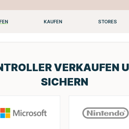
FEN
KAUFEN
STORES
Notebooks
Macbooks
Smartwatches
Konsolen
NTROLLER VERKAUFEN U
SICHERN