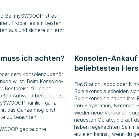
t: Bei
mySWOOOP
ist es
aufen. Probier es am besten
en aus und sichere dir jetzt
 muss ich achten?
Konsolen-Ankauf
beliebtesten Hers
n oder dem Konsolenzubehör
nken willst: Beim Konsolen-
PlayStation, Xbox oder Nint
 Bestpreise für deine
Spielekonsole scheiden sich d
roßen Aufwand betreiben zu
Spielekonsolen haben ihre F
 mySWOOOP nämlich ganz
von PlayStation, Nintendo 
amit das Ganze möglichst
wieder neue Versionen vorge
nkte zu beachten.
neuesten Geräte, die auf de
haben regelrechten Sammlerw
mySWOOOP gebrauchte
erzielen kannst, wenn du gen