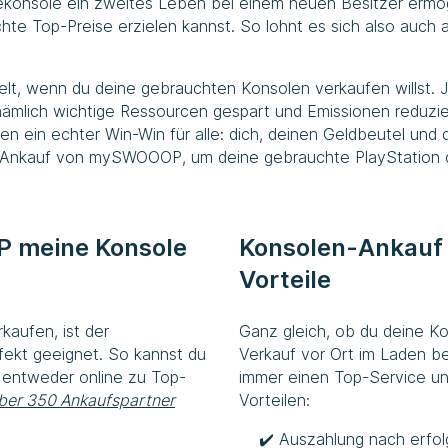
ekonsole ein zweites Leben bei einem neuen Besitzer ermög
chte Top-Preise erzielen kannst. So lohnt es sich also auch a
lt, wenn du deine gebrauchten Konsolen verkaufen willst. J
mlich wichtige Ressourcen gespart und Emissionen reduzier
n ein echter Win-Win für alle: dich, deinen Geldbeutel und d
n-Ankauf von
mySWOOOP
, um deine gebrauchte PlayStation
P
meine Konsole
Konsolen-Ankauf
Vorteile
kaufen, ist der
Ganz gleich, ob du deine Ko
fekt geeignet. So kannst du
Verkauf vor Ort im Laden b
 entweder online zu Top-
immer einen Top-Service und
ber 350 Ankaufspartner
Vorteilen:
Auszahlung nach erfol