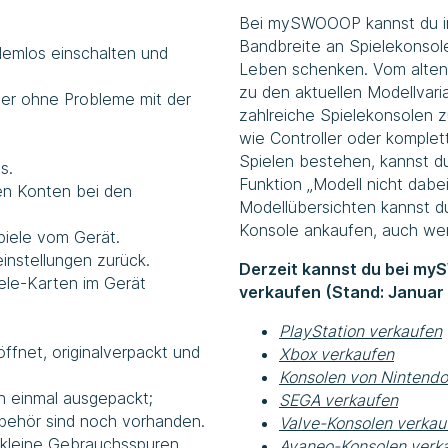
Bei mySWOOOP kannst du i
Bandbreite an Spielekonsol
blemlos einschalten und
Leben schenken. Vom alten
zu den aktuellen Modellvari
ler ohne Probleme mit der
zahlreiche Spielekonsolen 
wie Controller oder komplet
Spielen bestehen, kannst du
s.
Funktion „Modell nicht dabei
en Konten bei den
Modellübersichten kannst du
Konsole ankaufen, auch wenn
piele vom Gerät.
instellungen zurück.
Derzeit kannst du bei my
ele-Karten im Gerät
verkaufen (Stand: Januar
PlayStation verkaufen
ffnet, originalverpackt und
Xbox verkaufen
Konsolen von Nintendo
n einmal ausgepackt;
SEGA verkaufen
ubehör sind noch vorhanden.
Valve-Konsolen verkau
r kleine Gebrauchsspuren
Ayaneo-Konsolen verk