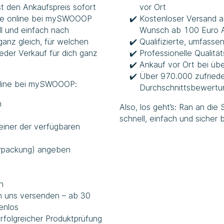
st den Ankaufspreis sofort
vor Ort
e online bei
mySWOOOP
Kostenloser Versand 
ll und einfach nach
Wunsch ab 100 Euro 
ganz gleich, für welchen
Qualifizierte, umfas
eder Verkauf für dich ganz
Professionelle Qualitä
Ankauf vor Ort bei üb
Über 970.000 zufried
line bei
mySWOOOP
:
Durchschnittsbewertu
n
Also, los geht’s: Ran an di
schnell, einfach und siche
einer der verfügbaren
erpackung) angeben
n
an uns versenden – ab 30
enlos
rfolgreicher Produktprüfung