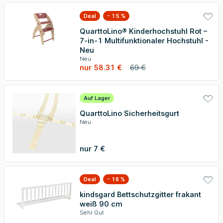
Deal
- 15 %
QuarttoLino® Kinderhochstuhl Rot –
7-in-1 Multifunktionaler Hochstuhl -
Neu
Neu
nur 58.31 €
69 €
Auf Lager
QuarttoLino Sicherheitsgurt
Neu
nur 7 €
Deal
- 18 %
kindsgard Bettschutzgitter frakant
weiß 90 cm
Sehr Gut