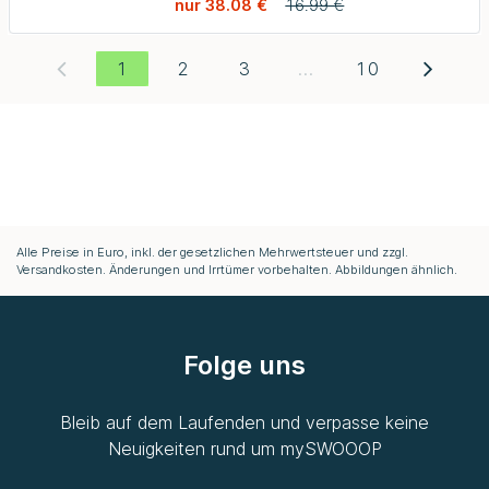
nur 38.08 €
16.99 €
1
2
3
...
10
Alle Preise in Euro, inkl. der gesetzlichen Mehrwertsteuer und zzgl.
Versandkosten. Änderungen und Irrtümer vorbehalten. Abbildungen ähnlich.
Folge uns
Bleib auf dem Laufenden und verpasse keine
Neuigkeiten rund um
mySWOOOP