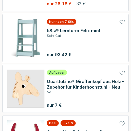
nur 26.18 €
32 €
Nur noch 7 Stk.
tiSsi® Lernturm Felix mint
Sehr Gut
nur 93.42 €
Auf Lager
QuarttoLino® Giraffenkopf aus Holz –
Zubehör für Kinderhochstuhl - Neu
Neu
nur 7 €
Deal
- 21 %