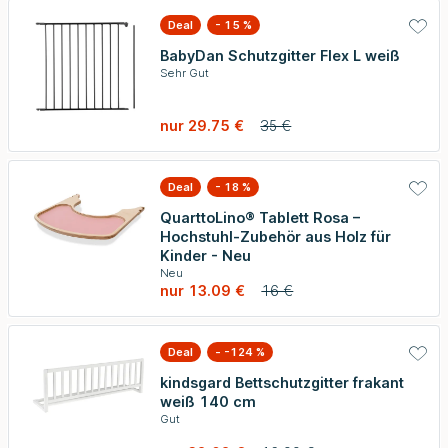
Deal
- 15 %
BabyDan Schutzgitter Flex L weiß
Sehr Gut
nur 29.75 €
35 €
Deal
- 18 %
QuarttoLino® Tablett Rosa –
Hochstuhl-Zubehör aus Holz für
Kinder - Neu
Neu
nur 13.09 €
16 €
Deal
- -124 %
kindsgard Bettschutzgitter frakant
weiß 140 cm
Gut