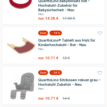
QuarttoLino Babyeinsatz Rot –
Hochstuhl-Zubehör für
Babysicherheit - Neu
Neu
nur 14.28 €
17.99 €
Deal
- 18 %
QuarttoLino® Tablett aus Holz für
Kinderhochstuhl – Rot - Neu
Neu
nur 10.71 €
13 €
Deal
- 24 %
QuarttoLino Sitzkissen robust grau –
Hochstuhl Zubehör - Neu
Neu
nur 10.71 €
14 €