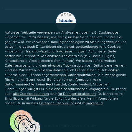
Auf dieser Webseite verwenden wir Analysemethoden (z.B. Cookies oder
Fingerprints), um zu messen, wie häufig unsere Seite besucht und wie sie
genutzt wird. Wir verwenden Trackingtechnologien zu Marketingzwecken und
setzen hierzu auch Drittanbieter ein, die ggf. geräteübergreifend Cookies,
Fingerprints, Tracking-Pixel und IP-Adressen nutzen. Auf unserer Seite
Über mySWOOOP
betten wir Drittinhalte von anderen Anbietern ein (z.B. Social Plugins,
Kartendienste, Videos, externe Schriftarten). Wir haben auf die weitere
Service
Datenverarbeitung und ein etwaiges Tracking durch den Drittanbieter keinen
Einfluss. Wir setzen in diesem Rahmen auch Dienstleister in Drittländern
außerhalb der EU ohne angemessenes Datenschutzniveau ein, was folgende
Kaufen
Risiken birgt: Zugriff durch Behörden ohne Information, keine
Betroffenenrechte, keine Rechtsmittel, Kontrollverlust. Mit deinen
Verkaufen
Einstellungen willigst Du in die oben beschriebenen Vorgänge ein. Du kannst
auch
alle Cookies ablehnen
oder
für Dich personalisieren
. Du kannst deine
Einwilligung mit Wirkung für die Zukunft widerrufen. Mehr Informationen
findest Du in unserer
Datenschutzerklärung
und im
Impressum
.
Copyright © 2026 mySWOOOP GmbH
support­@myswooop.de