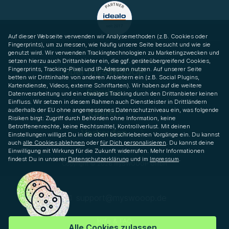
Auf dieser Webseite verwenden wir Analysemethoden (z.B. Cookies oder
Fingerprints), um zu messen, wie häufig unsere Seite besucht und wie sie
genutzt wird. Wir verwenden Trackingtechnologien zu Marketingzwecken und
setzen hierzu auch Drittanbieter ein, die ggf. geräteübergreifend Cookies,
Fingerprints, Tracking-Pixel und IP-Adressen nutzen. Auf unserer Seite
Über mySWOOOP
betten wir Drittinhalte von anderen Anbietern ein (z.B. Social Plugins,
Kartendienste, Videos, externe Schriftarten). Wir haben auf die weitere
Service
Datenverarbeitung und ein etwaiges Tracking durch den Drittanbieter keinen
Einfluss. Wir setzen in diesem Rahmen auch Dienstleister in Drittländern
außerhalb der EU ohne angemessenes Datenschutzniveau ein, was folgende
Kaufen
Risiken birgt: Zugriff durch Behörden ohne Information, keine
Betroffenenrechte, keine Rechtsmittel, Kontrollverlust. Mit deinen
Verkaufen
Einstellungen willigst Du in die oben beschriebenen Vorgänge ein. Du kannst
auch
alle Cookies ablehnen
oder
für Dich personalisieren
. Du kannst deine
Einwilligung mit Wirkung für die Zukunft widerrufen. Mehr Informationen
findest Du in unserer
Datenschutzerklärung
und im
Impressum
.
Copyright © 2026 mySWOOOP GmbH
support­@myswooop.de
Hilfe & FAQ
Alle Cookies zulassen