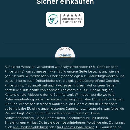
Sicher einkaufen
Auf dieser Webseite verwenden wir Analysemethoden (z.B. Cookies oder
Fingerprints), um zu messen, wie häufig unsere Seite besucht und wie sie
genutzt wird. Wir verwenden Trackingtechnologien zu Marketingzwecken und
setzen hierzu auch Drittanbieter ein, die ggf. geräteübergreifend Cookies,
Fingerprints, Tracking-Pixel und IP-Adressen nutzen. Auf unserer Seite
Über mySWOOOP
betten wir Drittinhalte von anderen Anbietern ein (z.B. Social Plugins,
Kartendienste, Videos, externe Schriftarten). Wir haben auf die weitere
Service
Datenverarbeitung und ein etwaiges Tracking durch den Drittanbieter keinen
Einfluss. Wir setzen in diesem Rahmen auch Dienstleister in Drittländern
außerhalb der EU ohne angemessenes Datenschutzniveau ein, was folgende
Kaufen
Risiken birgt: Zugriff durch Behörden ohne Information, keine
Betroffenenrechte, keine Rechtsmittel, Kontrollverlust. Mit deinen
Verkaufen
Einstellungen willigst Du in die oben beschriebenen Vorgänge ein. Du kannst
auch
alle Cookies ablehnen
oder
für Dich personalisieren
. Du kannst deine