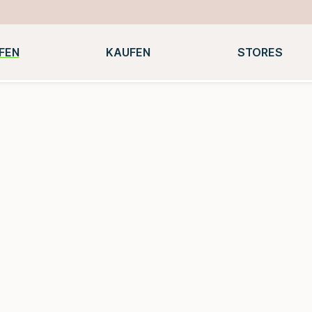
FEN
KAUFEN
STORES
Notebooks
Macbooks
Smartwatches
Konsolen