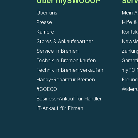
Über mySWOOOP
Serv
Über uns
Mein A
Presse
Hilfe 
Karriere
Kontak
Stores & Ankaufspartner
Newsle
Service in Bremen
Zahlun
Technik in Bremen kaufen
Garant
Technik in Bremen verkaufen
myPOI
Handy-Reparatur Bremen
Freun
#GOECO
Widerr
Business-Ankauf für Händler
IT-Ankauf für Firmen