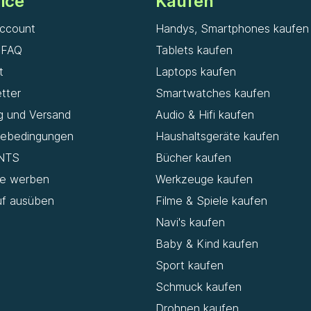
ice
Kaufen
ccount
Handys, Smartphones kaufen
& FAQ
Tablets kaufen
t
Laptops kaufen
tter
Smartwatches kaufen
g und Versand
Audio & Hifi kaufen
iebedingungen
Haushaltsgeräte kaufen
NTS
Bücher kaufen
de werben
Werkzeuge kaufen
uf ausüben
Filme & Spiele kaufen
Navi's kaufen
Baby & Kind kaufen
Sport kaufen
Schmuck kaufen
Drohnen kaufen