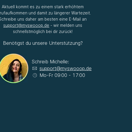
Aktuell kommt es zu einem stark erhöhtem
rufaufkommen und damit zu längerer Wartezeit.
Schreibe uns daher am besten eine E-Mail an
support@myswooop.de
- wir melden uns
schnellstmöglich bei dir zurück!
Benötigst du unsere Unterstützung?
Schreib Michelle:
support@myswooop.de
Mo-Fr 09:00 - 17:00