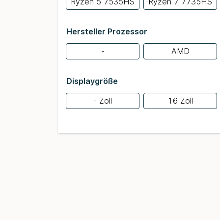
Ryzen 5 7535HS
Ryzen 7 7735HS
Hersteller Prozessor
-
AMD
Displaygröße
- Zoll
16 Zoll