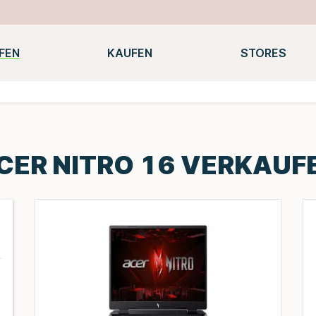
FEN
KAUFEN
STORES
Notebooks
Macbooks
Smartwatches
Konsolen
CER NITRO 16 VERKAUF