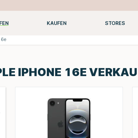
FEN
KAUFEN
STORES
Notebooks
Macbooks
Smartwatches
Konsolen
16e
LE IPHONE 16E VERKA