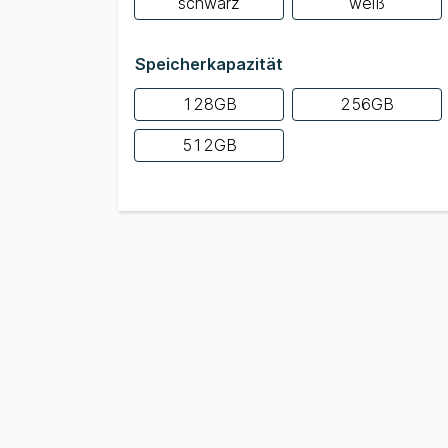
schwarz
weiß
Speicherkapazität
128GB
256GB
512GB