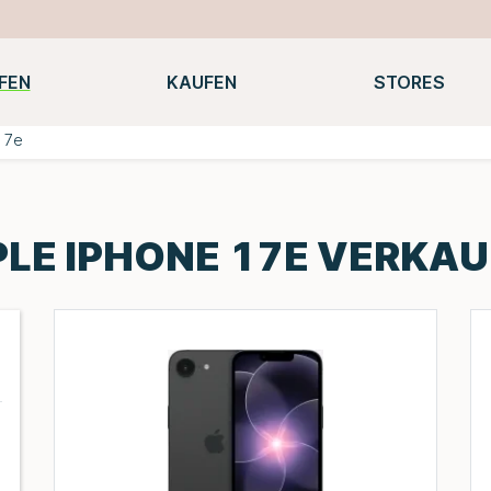
FEN
KAUFEN
STORES
Notebooks
Macbooks
Smartwatches
Konsolen
17e
LE IPHONE 17E VERKA