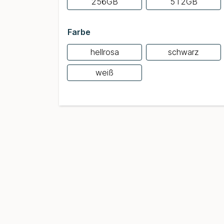
256GB
512GB
Farbe
hellrosa
schwarz
weiß