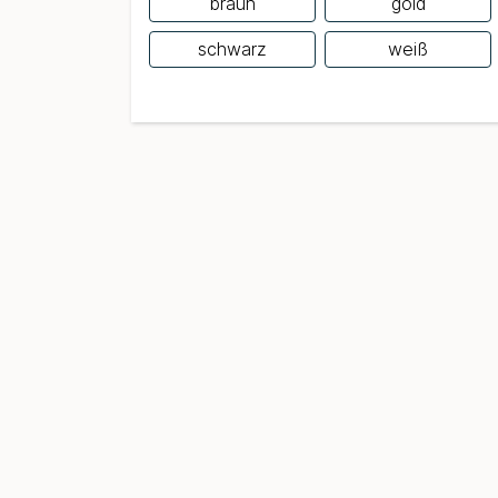
braun
gold
schwarz
weiß