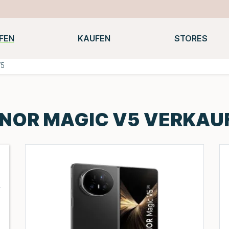
FEN
KAUFEN
STORES
Notebooks
Macbooks
Smartwatches
Konsolen
V5
NOR MAGIC V5 VERKAU