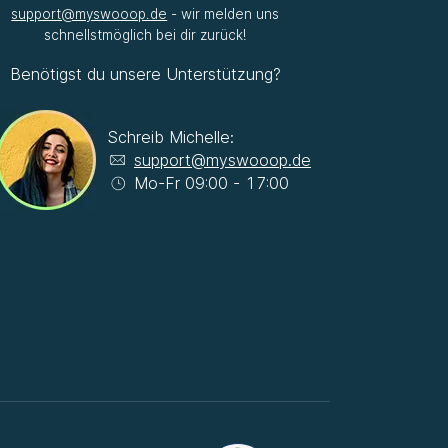
support@myswooop.de
- wir melden uns
schnellstmöglich bei dir zurück!
Benötigst du unsere Unterstützung?
Schreib Michelle:
support@myswooop.de
Mo-Fr 09:00 - 17:00