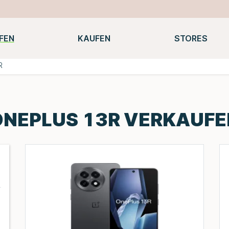
FEN
KAUFEN
STORES
Notebooks
Macbooks
Smartwatches
Konsolen
R
ONEPLUS 13R VERKAUFE