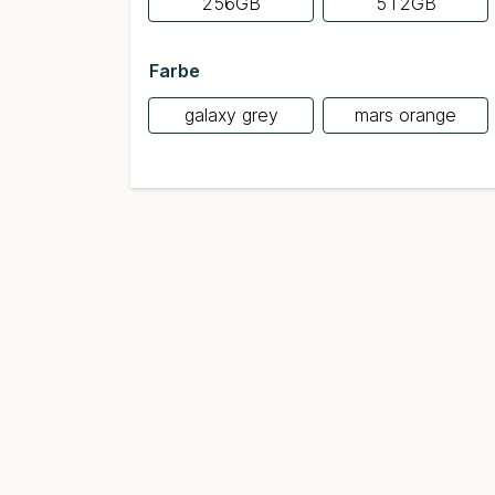
256GB
512GB
Farbe
galaxy grey
mars orange