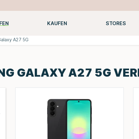
FEN
KAUFEN
STORES
Notebooks
Macbooks
Smartwatches
Konsolen
alaxy A27 5G
G GALAXY A27 5G VE