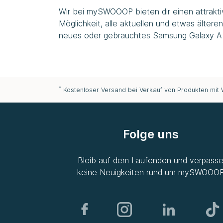
Wir bei
mySWOOOP
bieten dir einen attrak
Möglichkeit, alle aktuellen und etwas älte
neues oder gebrauchtes Samsung Galaxy A27
*
Kostenloser Versand bei Verkauf von Produkten mit
Folge uns
Bleib auf dem Laufenden und verpass
keine Neuigkeiten rund um
mySWOOO