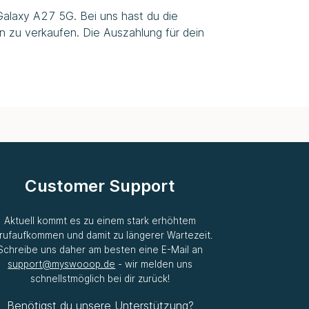
Galaxy A27 5G. Bei uns hast du die
n zu verkaufen. Die Auszahlung für dein
Customer Support
Aktuell kommt es zu einem stark erhöhtem
rufaufkommen und damit zu längerer Wartezeit.
Schreibe uns daher am besten eine E-Mail an
support@myswooop.de
- wir melden uns
schnellstmöglich bei dir zurück!
Benötigst du unsere Unterstützung?