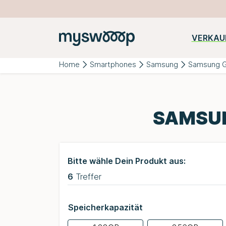
VERKAU
Beliebte
iPhone
Samsung
Huawei
Kategorien:
Home
Smartphones
Samsung
Samsung G
SAMSUN
Bitte wähle Dein Produkt aus:
6
Treffer
Speicherkapazität