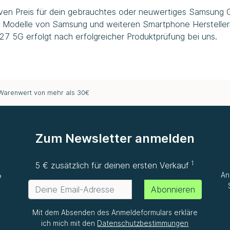
tiven Preis für dein gebrauchtes oder neuwertiges Samsung 
ren Modelle von Samsung und weiteren Smartphone Hersteller
 5G erfolgt nach erfolgreicher Produktprüfung bei uns.
 Warenwert von mehr als 30€
Zum Newsletter anmelden
1
e
5 € zusätzlich für deinen ersten Verkauf
An
P
Abonnieren
Mit dem Absenden des Anmeldeformulars erkläre
ich mich mit den
Datenschutzbestimmungen