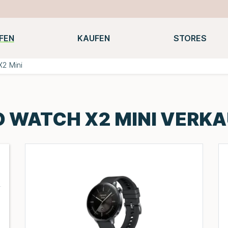
FEN
KAUFEN
STORES
Notebooks
Macbooks
Smartwatches
Konsolen
2 Mini
 WATCH X2 MINI VERK