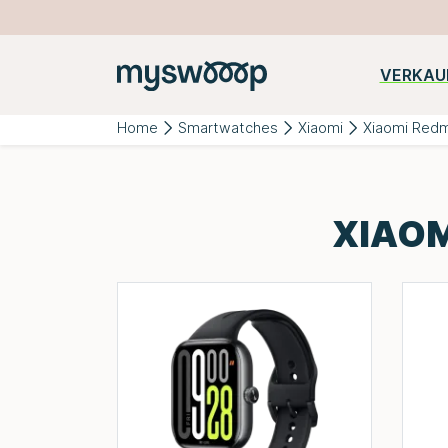
VERKAU
Beliebte
iPhone
Samsung
Huawei
Kategorien:
Home
Smartwatches
Xiaomi
Xiaomi Redm
XIAOM