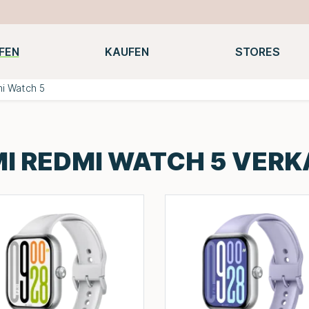
FEN
KAUFEN
STORES
Notebooks
Macbooks
Smartwatches
Konsolen
i Watch 5
I REDMI WATCH 5 VER